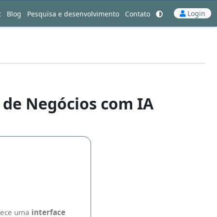
Login
t
Blog
Pesquisa e desenvolvimento
Contato
Mudar para o modo de alto contrast
Next
 de Negócios com IA
rece uma
interface