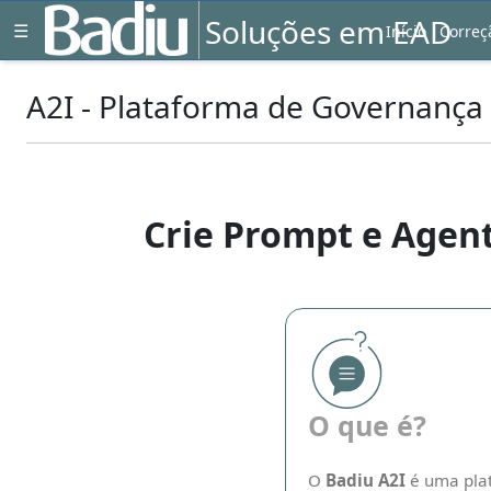
Soluções em EAD
Toggle
☰
Início
Correç
navigation
A2I - Plataforma de Governança de
Previous
Crie Prompt e Agen
O que é?
O
Badiu A2I
é uma plat