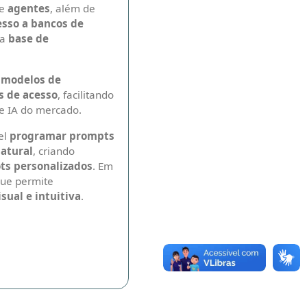
e
agentes
, além de
esso a bancos de
ma
base de
 modelos de
s de acesso
, facilitando
e IA do mercado.
el
programar prompts
atural
, criando
ts personalizados
. Em
ue permite
sual e intuitiva
.