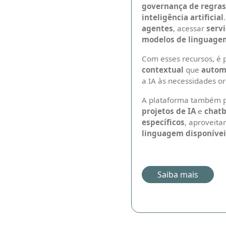
governança de regras
inteligência artificial
agentes
, acessar
serv
modelos de linguage
Com esses recursos, é 
contextual
que
autom
a IA às necessidades or
A plataforma também p
projetos de IA
e
chatb
específicos
, aproveit
linguagem disponívei
Saiba mais