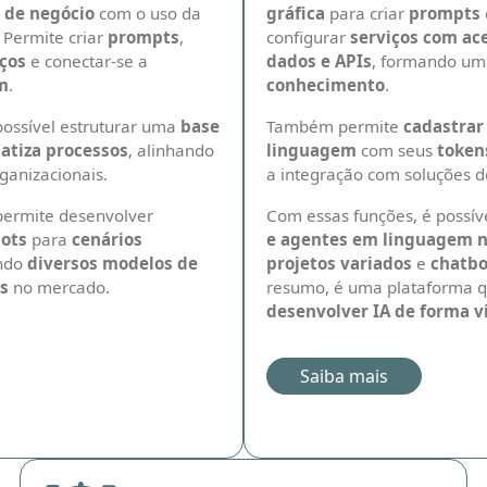
 de negócio
com o uso da
gráfica
para criar
prompts
. Permite criar
prompts
,
configurar
serviços com ac
iços
e conectar-se a
dados e APIs
, formando u
m
.
conhecimento
.
possível estruturar uma
base
Também permite
cadastrar
atiza processos
, alinhando
linguagem
com seus
token
ganizacionais.
a integração com soluções d
ermite desenvolver
Com essas funções, é possív
ots
para
cenários
e agentes em linguagem n
ando
diversos modelos de
projetos variados
e
chatbo
s
no mercado.
resumo, é uma plataforma q
desenvolver IA de forma vi
Saiba mais